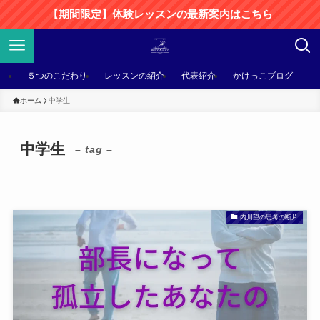
【期間限定】体験レッスンの最新案内はこちら
５つのこだわり
レッスンの紹介
代表紹介
かけっこブログ
ホーム
中学生
中学生
– tag –
内川望の思考の断片