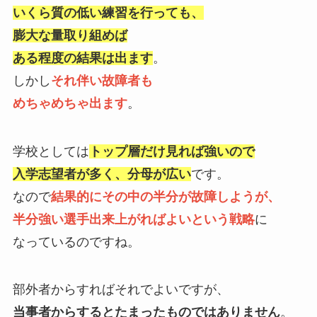
いくら質の低い練習を行っても、
膨大な量取り組めば
ある程度の結果は出ます
。
しかし
それ伴い故障者も
めちゃめちゃ出ます
。
学校としては
トップ層だけ見れば強いので
入学志望者が多く、分母が広い
です。
なので
結果的にその中の半分が故障しようが、
半分強い選手出来上がればよいという戦略
に
なっているのですね。
部外者からすればそれでよいですが、
当事者からするとたまったものではありません
。