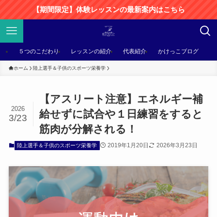
【期間限定】体験レッスンの最新案内はこちら
５つのこだわり
レッスンの紹介
代表紹介
かけっこブログ
ホーム
陸上選手＆子供のスポーツ栄養学
【アスリート注意】エネルギー補
2026
給せずに試合や１日練習をすると
3/23
筋肉が分解される！
2019年1月20日
2026年3月23日
陸上選手＆子供のスポーツ栄養学