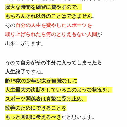
膨大な時間を練習に費やすので、
もちろんそれ以外のことはできません
。
その
自分の人生を費やしたスポーツを
取り上げられたら何のとりえもない人間
が
出来上がります。
なので
自分がその半分に入ってしまったら
人生終了
ですね。
齢15歳の少年少女が自覚なしに
人生最大の決断をしているこのような状況を、
スポーツ関係者は真摯に受け止め、
改善のためにできることを
もっと真剣に考えるべき
だと思います。