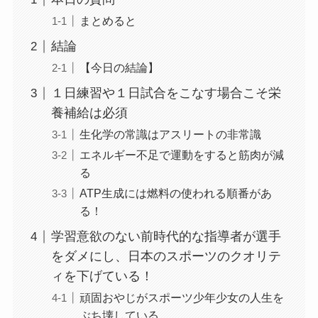
まとめると
結論
【今日の結論】
１日練習や１日試合をこなす場合こそ栄
養補給は必須
生化学の常識はアスリートの非常識
エネルギー不足で運動をすると筋肉が減
る
ATP生成には燃料の使われる順番があ
る！
学習意欲のない前時代的な指導者が選手
をダメにし、日本のスポーツのクオリテ
ィを下げている！
頑固おやじがスポーツ少年少女の人生を
ぶち壊している