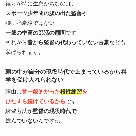
彼らが特に生息がちなのは、
スポーツ少年団の腹の出た監督
や
特に強豪校ではない
一般の中高の部活の顧問
です。
それから
昔から監督の代わっていない古豪
なども
挙げられます。
頭の中が自分の現役時代で止まっているから科
学を受け入れられない
理由は
昔一般的だった
根性練習
を
ひたすら続けているから
です。
練習方法が
監督の現役時代で
進んでいない
んですね。