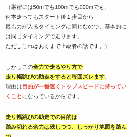
（厳密には50mでも100mでも200mでも、
何本走っても
スタート後１歩目から
最も力が入るタイミングは同じなので、
基本的に
は同じタイミングで走ります。
ただしこれはあくまで上級者の話です。）
しかしこの
全力で走るやり方で
走り幅跳びの助走をすると毎回ズレます
。
理由は
目的が一番速くトップスピードに持ってい
くこと
になってい
るからです。
走り幅跳びの助走での目的は
踏み切れる余力は残しつつ、
しっかり地面を踏ん
で