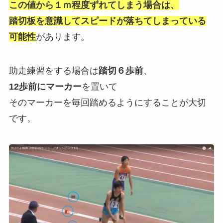
この値から１ｍ程度ずれてしまう場合は、
踏切
板を意識してスピードが落ちてしまっている
可能性
があります。
助走練習をする場合は
踏切６歩前
、
12歩前にマーカー
を置いて
そのマーカーを毎回踏めるようにする
ことが大切
です。