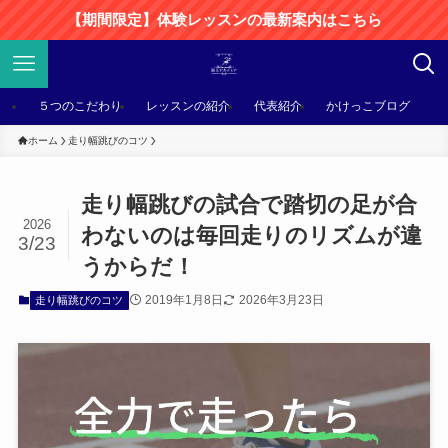
【期間限定】体験レッスンの最新案内はこちら
５つのこだわり
レッスンの紹介
代表紹介
かけっこブログ
ホーム
走り幅跳びのコツ
走り幅跳びの試合で踏切の足が合
2026
わないのは毎回走りのリズムが違
3/23
うからだ！
2019年1月8日
2026年3月23日
走り幅跳びのコツ