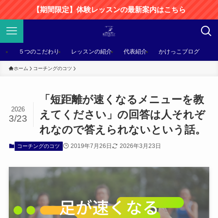
【期間限定】体験レッスンの最新案内はこちら
５つのこだわり
レッスンの紹介
代表紹介
かけっこブログ
ホーム
コーチングのコツ
「短距離が速くなるメニューを教
2026
えてください」の回答は人それぞ
3/23
れなので答えられないという話。
2019年7月26日
2026年3月23日
コーチングのコツ