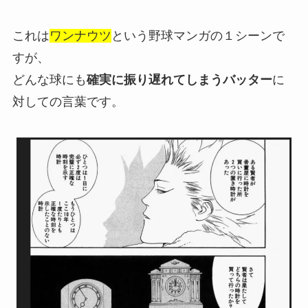
これは
ワンナウツ
という野球マンガの１シーンで
すが、
どんな球にも
確実に振り遅れてしまうバッター
に
対しての言葉です。