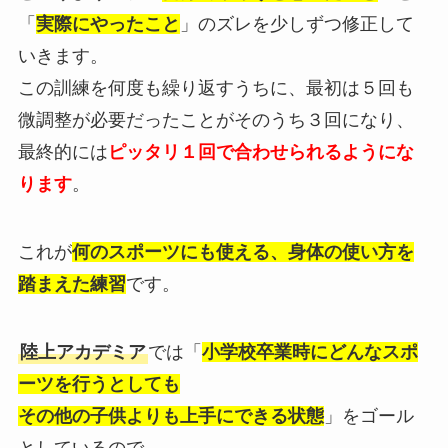
「
実際にやったこと
」のズレを少しずつ修正して
いきます。
この訓練を何度も繰り返すうちに、最初は５回も
微調整が必要だったことがそのうち３回になり、
最終的には
ピッタリ１回で合わせられるようにな
ります
。
これが
何のスポーツにも使える、身体の使い方を
踏まえた練習
です。
陸上アカデミア
では「
小学校卒業時にどんなスポ
ーツを行うとしても
その他の子供よりも上手にできる状態
」をゴール
としているので、