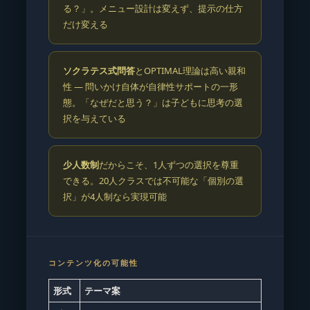
る？」。メニュー設計は変えず、提示の仕方
だけ変える
ソクラテス式問答
とOPTIMAL理論は高い親和
性 — 問いかけ自体が自律性サポートの一形
態。「なぜだと思う？」は子どもに思考の選
択を与えている
少人数制
だからこそ、1人ずつの選択を尊重
できる。20人クラスでは不可能な「個別の選
択」が4人制なら実現可能
コンテンツ化の可能性
形式
テーマ案