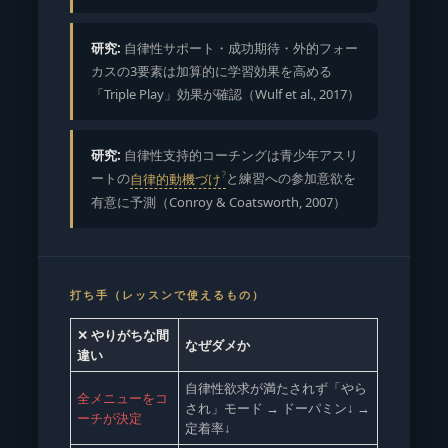
研究:
自律性サポート・成功期待・外的フォー
カスの3要素は加算的に学習効果を高める
「Triple Play」効果が確認（Wulf et al., 2017）
研究:
自律性支持的コーチングは青少年アスリ
ートの
自律的動機づけ
と練習への参加意欲を
有意に予測（Conroy & Coatsworth, 2007）
打ち手（レッスンで使えるもの）
✕ やりがちな間
なぜダメか
違い
自律性欲求が満たされず「やら
全メニューをコ
され」モード → ドーパミン↓ →
ーチが決定
定着率↓