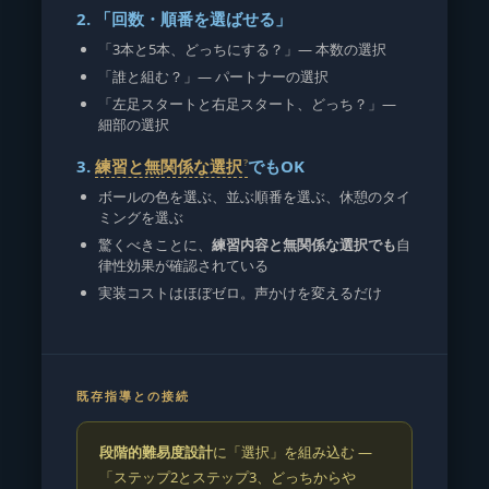
2. 「回数・順番を選ばせる」
「3本と5本、どっちにする？」— 本数の選択
「誰と組む？」— パートナーの選択
「左足スタートと右足スタート、どっち？」—
細部の選択
3.
練習と無関係な選択
でもOK
ボールの色を選ぶ、並ぶ順番を選ぶ、休憩のタイ
ミングを選ぶ
驚くべきことに、
練習内容と無関係な選択でも
自
律性効果が確認されている
実装コストはほぼゼロ。声かけを変えるだけ
既存指導との接続
段階的難易度設計
に「選択」を組み込む —
「ステップ2とステップ3、どっちからや