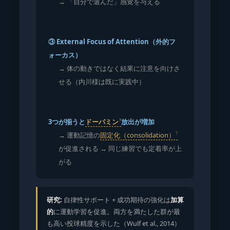
→ 「自分で選んだ」感覚を与える
③ External Focus of Attention（外的フ
ォーカス）
→ 体の動きではなく結果に注意を向けさ
せる（内川様は既に実践中）
3つが揃うと
ドーパミン
放出が増加
→ 運動記憶の
固定化（consolidation）
が促進される → 同じ練習でも定着率が上
がる
研究:
自律性サポート + 成功期待の強化は
加算
的
に運動学習を促進。両方を満たした群が最
も高い投球精度を示した（Wulf et al., 2014）