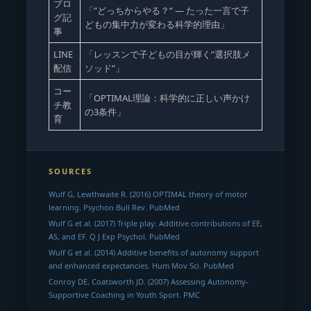
ブロ
「”どっちからやる？” — たった一言で子
グ記
どもの集中力が変わる科学的理由」
事
LINE
「レッスンで子どもの目が輝く”選択肢メ
配信
ソッド”」
コー
「OPTIMAL理論：科学的に正しい声かけ
チ教
の3条件」
育
SOURCES
Wulf G, Lewthwaite R. (2016) OPTIMAL theory of motor
learning. Psychon Bull Rev. PubMed
Wulf G et al. (2017) Triple play: Additive contributions of EE,
AS, and EF. Q J Exp Psychol. PubMed
Wulf G et al. (2014) Additive benefits of autonomy support
and enhanced expectancies. Hum Mov Sci. PubMed
Conroy DE, Coatsworth JD. (2007) Assessing Autonomy-
Supportive Coaching in Youth Sport. PMC