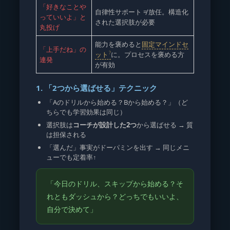
「好きなことや
自律性サポート ≠ 放任。構造化
っていいよ」と
された選択肢が必要
丸投げ
能力を褒めると
固定マインドセ
「上手だね」の
ット
に。プロセスを褒める方
連発
が有効
1. 「2つから選ばせる」テクニック
「Aのドリルから始める？Bから始める？」（ど
ちらでも学習効果は同じ）
選択肢は
コーチが設計した2つ
から選ばせる → 質
は担保される
「選んだ」事実がドーパミンを出す → 同じメニ
ューでも定着率↑
「今日のドリル、スキップから始める？そ
れともダッシュから？どっちでもいいよ、
自分で決めて」