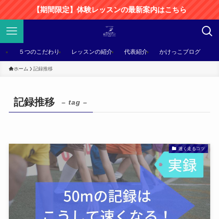
【期間限定】体験レッスンの最新案内はこちら
５つのこだわり
レッスンの紹介
代表紹介
かけっこブログ
ホーム
記録推移
記録推移
– tag –
速く走るコツ