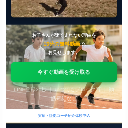
お子さんが速く走れない理由を
15分の無料動画
で
お見せします。
今すぐ動画を受け取る
LINE登録30秒 ｜ いつでもブロック可 ｜ 勧
誘電話なし
実績・証拠
コーチ紹介
体験申込