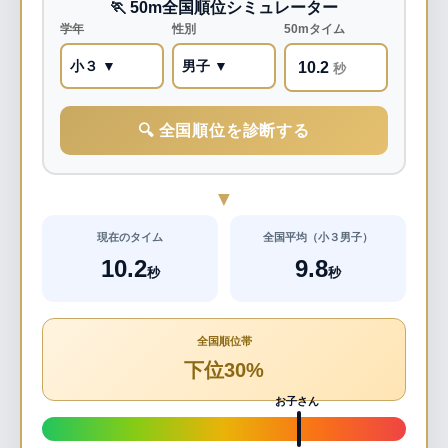
🏃 50m全国順位シミュレーター
学年
性別
50mタイム
小３ ▼
男子 ▼
10.2
秒
🔍 全国順位を診断する
▼
現在のタイム
全国平均（小３男子）
10.2
9.8
秒
秒
全国順位帯
下位30%
お子さん