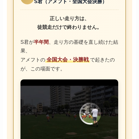
S君（アメフト・全国大会決勝）
正しい走り方は、
徒競走だけで終わりません。
S君が
半年間
、走り方の基礎を直し続けた結
果、
全国大会・決勝戦
アメフトの
で起きたの
が、この場面です。