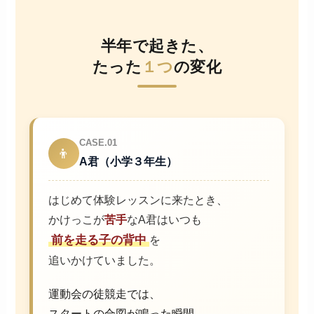
半年で起きた、
たった
１つ
の変化
CASE.01
👦
A君（小学３年生）
はじめて体験レッスンに来たとき、
かけっこが
苦手
なA君はいつも
前を走る子の背中
を
追いかけていました。
運動会の徒競走では、
スタートの合図が鳴った瞬間、