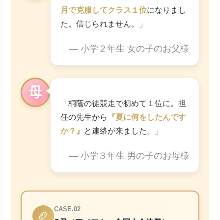
月で克服してクラス１位
になりまし
た。信じられません。」
— 小学２年生 女の子のお父様
母
「桐蔭の徒競走で初めて１位に。担
任の先生から
『夏に何をしたんです
か？』
と連絡が来ました。」
— 小学３年生 男の子のお母様
CASE.02
🏈