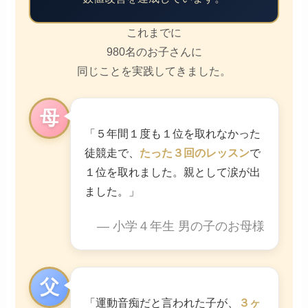
これまでに
980名のお子さんに
同じことを実践してきました。
母
「５年間１度も１位を取れなかった
徒競走で、
たった３回のレッスン
で
１位を取れました。親として涙が出
ました。」
— 小学４年生 男の子のお母様
父
「運動音痴だと言われた子が、
３ヶ