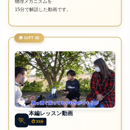
物理メカニズムを
15分で解説した動画です。
🎁 GIFT 02
本編レッスン動画
🏃
⏱ 33分