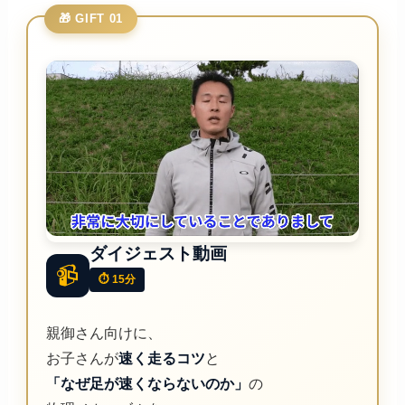
🎁 GIFT 01
ダイジェスト動画
📹
⏱ 15分
親御さん向けに、
お子さんが
速く走るコツ
と
「なぜ足が速くならないのか」
の