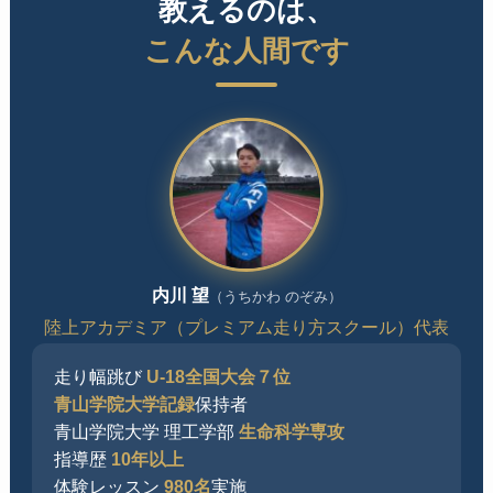
教えるのは、
こんな人間です
内川 望
（うちかわ のぞみ）
陸上アカデミア（プレミアム走り方スクール）代表
走り幅跳び
U-18全国大会７位
青山学院大学記録
保持者
青山学院大学 理工学部
生命科学専攻
指導歴
10年以上
体験レッスン
980名
実施