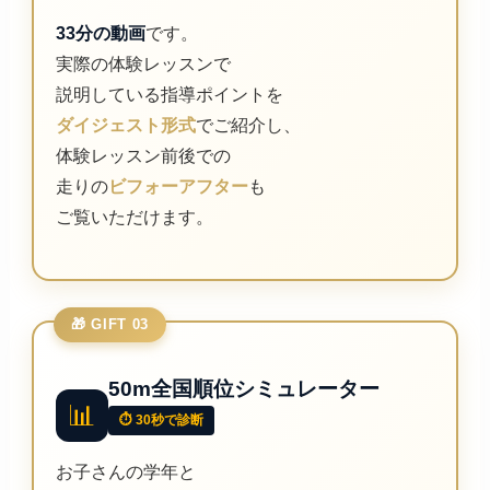
33分の動画
です。
実際の体験レッスンで
説明している指導ポイントを
ダイジェスト形式
でご紹介し、
体験レッスン前後での
走りの
ビフォーアフター
も
ご覧いただけます。
🎁 GIFT 03
50m全国順位シミュレーター
📊
⏱ 30秒で診断
お子さんの学年と