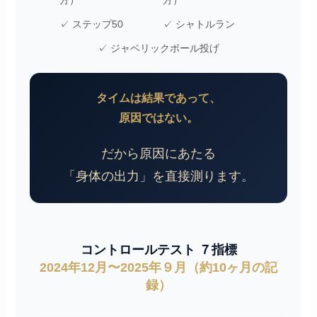
方）
方）
✓ ステップ50
✓ シャトルラン
✓ ジャベリックボール投げ
タイムは結果であって、
原因ではない。
だから原因にあたる
「身体の出力」を直接測ります。
コントロールテスト ７指標
2024年12月〜2025年９月（約10ヶ月の記
録）