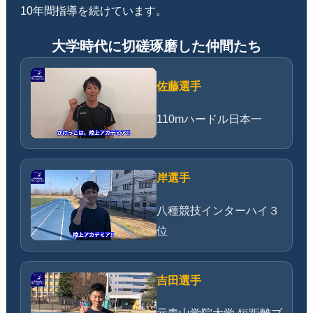
10年間指導を続けています。
大学時代に切磋琢磨した仲間たち
佐藤選手
110mハードル日本一
岸選手
八種競技インターハイ３
位
吉田選手